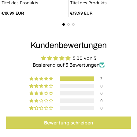
Titel des Produkts
Titel des Produkts
Regulärer
Regulärer
€19,99 EUR
€19,99 EUR
Preis
Preis
Kundenbewertungen
5.00 von 5
Basierend auf 3 Bewertungen
3
0
0
0
0
Bewertung schreiben