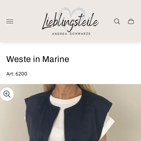
Laden-
Logo"
Schub
des
Wage
Weste in Marine
Art: 6200