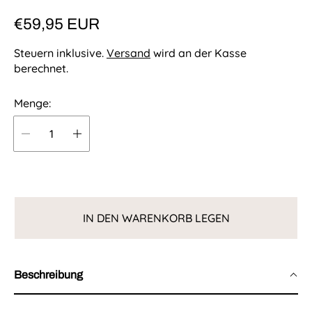
R
€59,95 EUR
e
Steuern inklusive.
Versand
wird an der Kasse
g
berechnet.
u
Menge:
l
ä
r
e
r
P
IN DEN WARENKORB LEGEN
r
e
i
Beschreibung
s