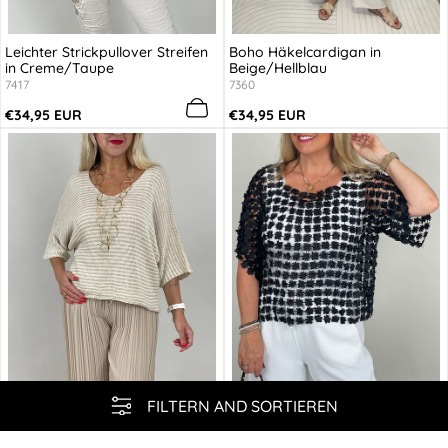
Leichter Strickpullover Streifen
Boho Häkelcardigan in
in Creme/Taupe
Beige/Hellblau
7417
7360
Regulärer
Regulärer
€34,95 EUR
€34,95 EUR
Preis
Preis
Cookies
Diese Website verwendet Cookies, um
sicherzustellen, dass Sie auf Ihrem
Gerät das beste Erlebnis haben
COOKIES AKZEPTIEREN
FILTERN AND SORTIEREN
Leichter Strickpullover Streifen
Netz-Pullover mit 3D-Blüten in