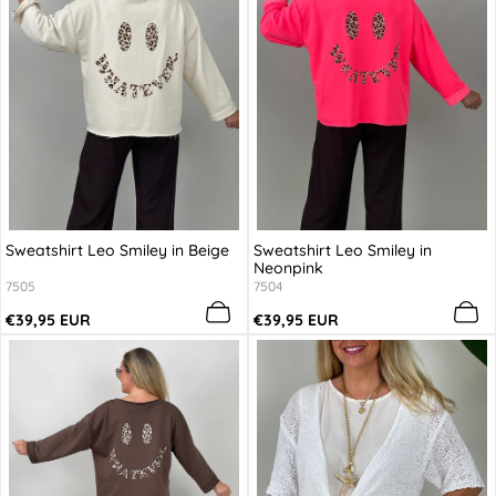
Sweatshirt Leo Smiley in Beige
Sweatshirt Leo Smiley in
Neonpink
7505
7504
Regulärer
Regulärer
€39,95 EUR
€39,95 EUR
Preis
Preis