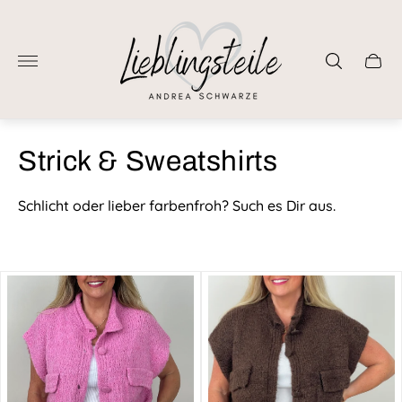
Laden-
Logo"
Schub
des
Wage
Strick & Sweatshirts
Schlicht oder lieber farbenfroh? Such es Dir aus.