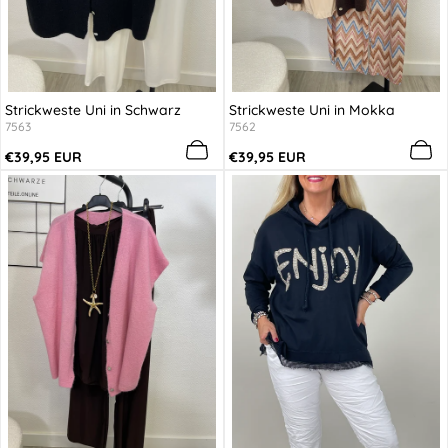
Strickweste Uni in Schwarz
Strickweste Uni in Mokka
7563
7562
Regulärer
Regulärer
€39,95 EUR
€39,95 EUR
Preis
Preis