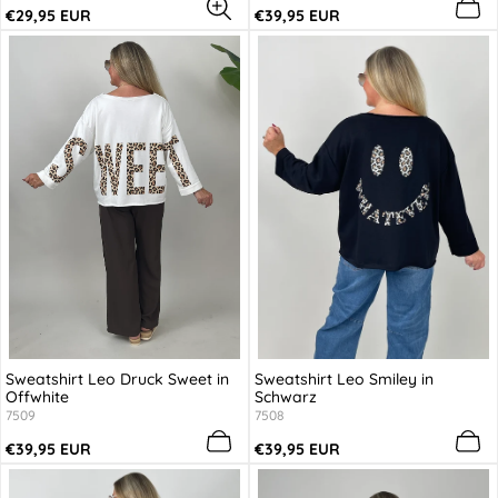
Farbe
Regulärer
Regulärer
€29,95 EUR
€39,95 EUR
Preis
Preis
Sweatshirt Leo Druck Sweet in
Sweatshirt Leo Smiley in
Offwhite
Schwarz
7509
7508
Regulärer
Regulärer
€39,95 EUR
€39,95 EUR
Preis
Preis