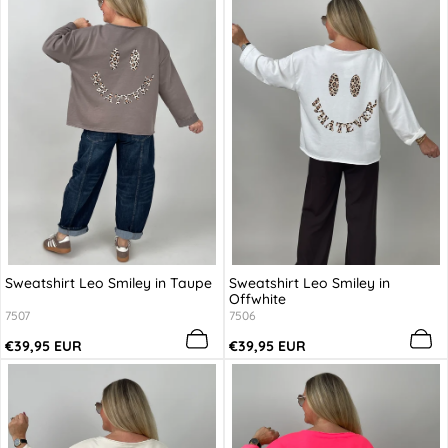
Sweatshirt Leo Smiley in Taupe
Sweatshirt Leo Smiley in
Offwhite
7507
7506
Regulärer
Regulärer
€39,95 EUR
€39,95 EUR
Preis
Preis