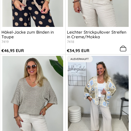
Häkel-Jacke zum Binden in
Leichter Strickpullover Streifen
Taupe
in Creme/Mokka
7419
7418
Regulärer
Regulärer
€46,95 EUR
€34,95 EUR
Preis
Preis
PRODUKTBEZEICHNUNG:
AUSVERKAUFT