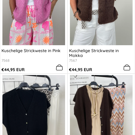
Kuschelige Strickweste in Pink
Kuschelige Strickweste in
Mokka
7568
7567
Regulärer
Regulärer
€44,95 EUR
€44,95 EUR
Preis
Preis