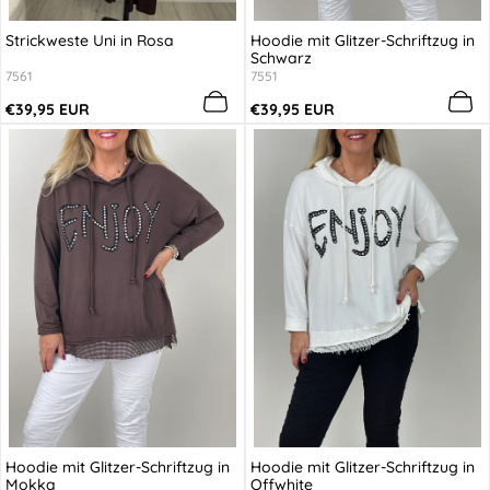
Strickweste Uni in Rosa
Hoodie mit Glitzer-Schriftzug in
Schwarz
7561
7551
Regulärer
Regulärer
€39,95 EUR
€39,95 EUR
Preis
Preis
Hoodie mit Glitzer-Schriftzug in
Hoodie mit Glitzer-Schriftzug in
Mokka
Offwhite