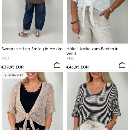
Sweatshirt Leo Smiley in Mokka
Häkel-Jacke zum Binden in
Weiß
7503
7420
Regulärer
Regulärer
€39,95 EUR
€46,95 EUR
Preis
Preis
PRODUKTBEZEICHNUNG:
AUSVERKAUFT