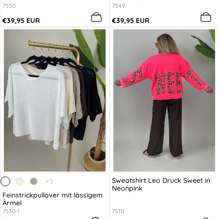
7550
7549
Regulärer
Regulärer
€39,95 EUR
€39,95 EUR
Preis
Preis
Sweatshirt Leo Druck Sweet in
Das
+3
Neonpink
Produkt
Feinstrickpullover mit lässigem
hat
Ärmel
3
7530-1
7510
zusätzliche