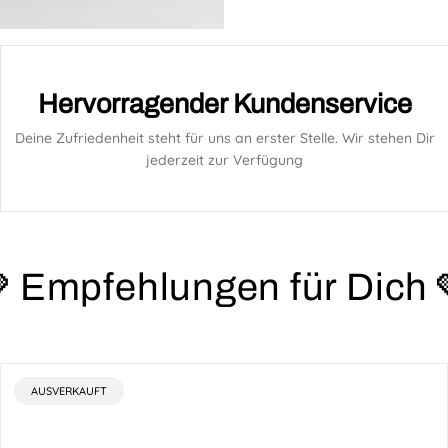
Hervorragender Kundenservice
Deine Zufriedenheit steht für uns an erster Stelle. Wir stehen Dir
jederzeit zur Verfügung
 Empfehlungen für Dich 
PRODUKTBEZEICHNUNG:
AUSVERKAUFT