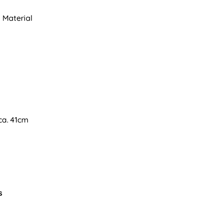
 Material
ca. 41cm
s