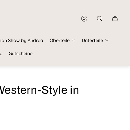
Schubla
des
Wagens.
ion Show by Andrea
Oberteile
Unterteile
e
Gutscheine
Western-Style in