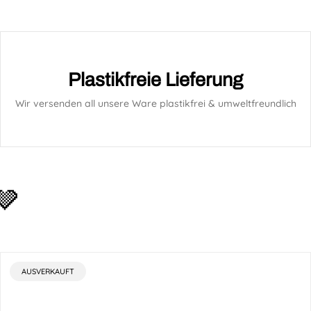
Plastikfreie Lieferung
Wir versenden all unsere Ware plastikfrei & umweltfreundlich
🩶
PRODUKTBEZEICHNUNG:
AUSVERKAUFT