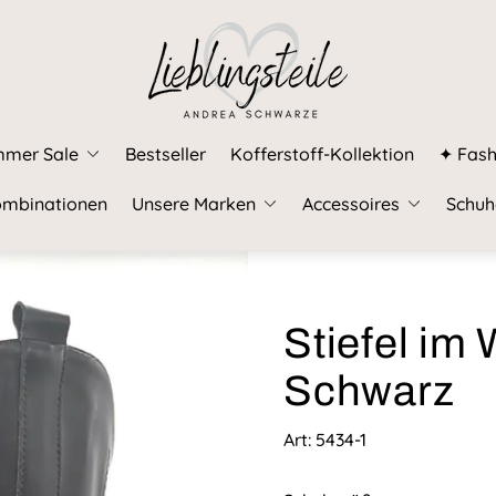
Laden-
Logo"
mmer Sale
Bestseller
Kofferstoff-Kollektion
✦ Fash
mbinationen
Unsere Marken
Accessoires
Schuh
Stiefel im 
Schwarz
Art: 5434-1