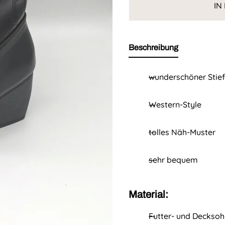
IN
e
r
i
e
Beschreibung
s
i
s
wunderschöner Stief
Western-Style
tolles Näh-Muster
sehr bequem
Material:
Futter- und Decksohl