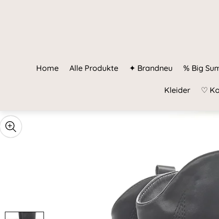
Home
Alle Produkte
✦ Brandneu
% Big Su
Kleider
♡ Ko