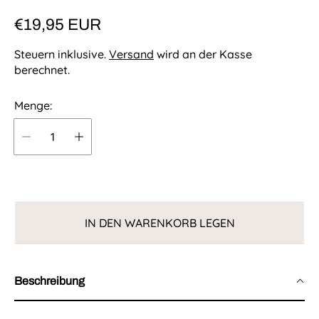
R
€19,95 EUR
e
Steuern inklusive.
Versand
wird an der Kasse
g
berechnet.
u
Menge:
l
ä
r
e
r
P
IN DEN WARENKORB LEGEN
r
e
i
Beschreibung
s