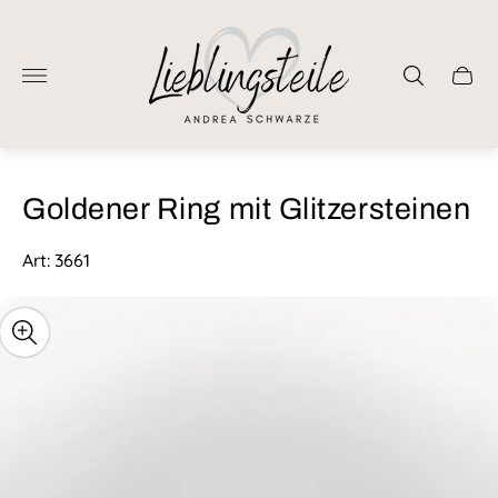
Laden-
Logo"
Schub
des
Wage
Goldener Ring mit Glitzersteinen
Art: 3661