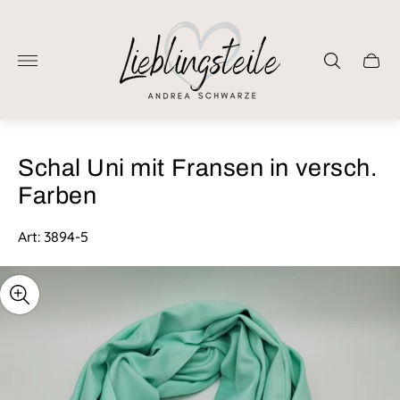
Laden-
Logo"
Schub
des
Wage
Schal Uni mit Fransen in versch.
Farben
Art: 3894-5