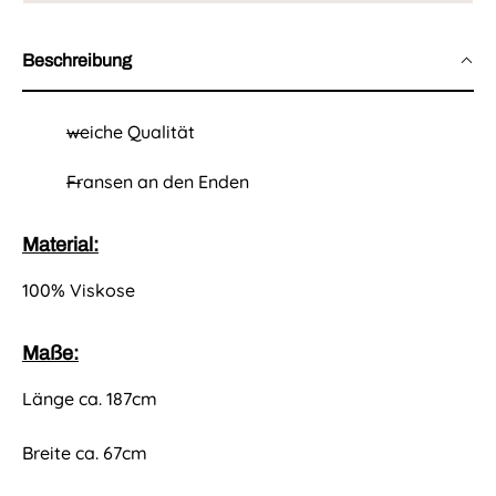
i
e
s
i
Beschreibung
s
weiche Qualität
Fransen an den Enden
Material:
100% Viskose
Maße:
Länge ca. 187cm
Breite ca. 67cm