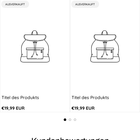
PRODUKTBEZEICHNUNG:
PRODUKTBEZEICHNUNG:
AUSVERKAUFT
AUSVERKAUFT
Titel des Produkts
Titel des Produkts
Regulärer
Regulärer
€19,99 EUR
€19,99 EUR
Preis
Preis