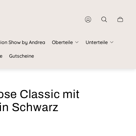
Schubla
des
Wagens.
ion Show by Andrea
Oberteile
Unterteile
e
Gutscheine
se Classic mit
 in Schwarz