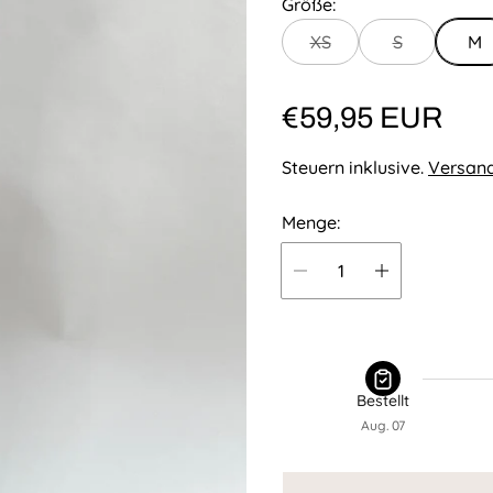
Größe:
XS
S
M
R
€59,95 EUR
e
Steuern inklusive.
Versan
g
Menge:
u
l
ä
r
e
Bestellt
Aug. 07
r
P