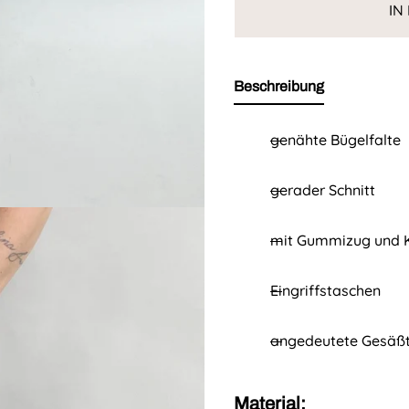
IN
r
e
Beschreibung
i
s
genähte Bügelfalte
gerader Schnitt
mit Gummizug und 
Eingriffstaschen
angedeutete Gesäß
Material: