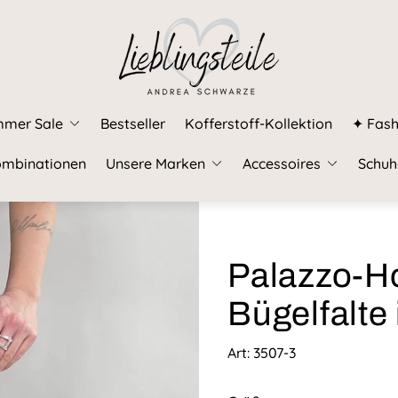
Laden-
Logo"
mmer Sale
Bestseller
Kofferstoff-Kollektion
✦ Fash
mbinationen
Unsere Marken
Accessoires
Schuh
Palazzo-Ho
Bügelfalte
Art: 3507-3