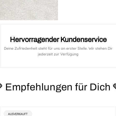
Hervorragender Kundenservice
Deine Zufriedenheit steht für uns an erster Stelle. Wir stehen Dir
jederzeit zur Verfügung
 Empfehlungen für Dich 
PRODUKTBEZEICHNUNG:
AUSVERKAUFT