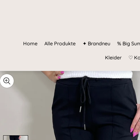
Home
Alle Produkte
✦ Brandneu
% Big Su
Kleider
♡ Ko