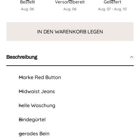
Bestellt
Versandbereit
Geliefert
e
r
Aug. 06
Aug. 06
Aug. 07 - Aug. 10
i
e
s
i
IN DEN WARENKORB LEGEN
s
Beschreibung
Marke Red Button
Midwaist Jeans
helle Waschung
Bindegürtel
gerades Bein