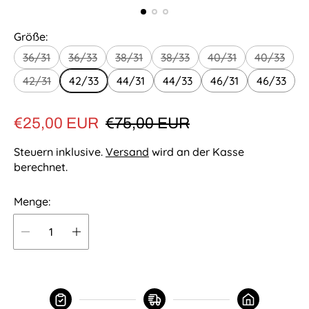
Größe:
36/31
36/33
38/31
38/33
40/31
40/33
42/31
42/33
44/31
44/33
46/31
46/33
V
R
€25,00 EUR
€75,00 EUR
e
e
Steuern inklusive.
Versand
wird an der Kasse
r
g
berechnet.
k
u
Menge:
a
l
u
ä
f
r
s
e
p
r
r
P