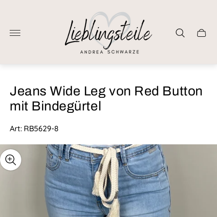
Laden-
Logo"
Schub
des
Wage
Jeans Wide Leg von Red Button
mit Bindegürtel
Art: RB5629-8