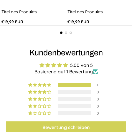
Titel des Produkts
Titel des Produkts
Regulärer
Regulärer
€19,99 EUR
€19,99 EUR
Preis
Preis
Kundenbewertungen
5.00 von 5
Basierend auf 1 Bewertung
1
0
0
0
0
Bewertung schreiben