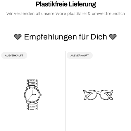
Plastikfreie Lieferung
Wir versenden all unsere Ware plastikfrei & umweltfreundlich
🩶 Empfehlungen für Dich 🩶
PRODUKTBEZEICHNUNG:
PRODUKTBEZEICHNUNG:
AUSVERKAUFT
AUSVERKAUFT