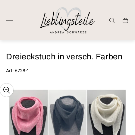
Laden-
Logo"
Schub
des
Wage
Dreieckstuch in versch. Farben
Art: 6728-1