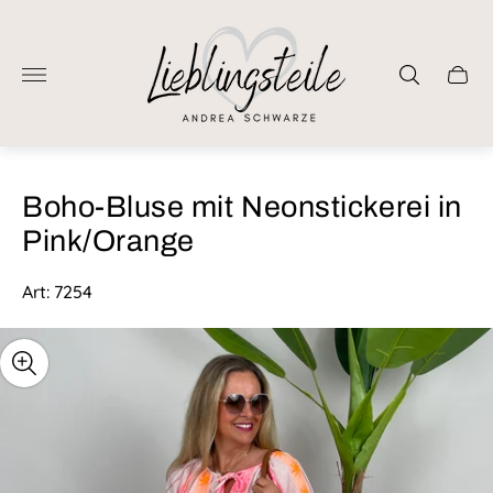
Laden-
Logo"
Schub
des
Wage
Boho-Bluse mit Neonstickerei in
Pink/Orange
Art: 7254