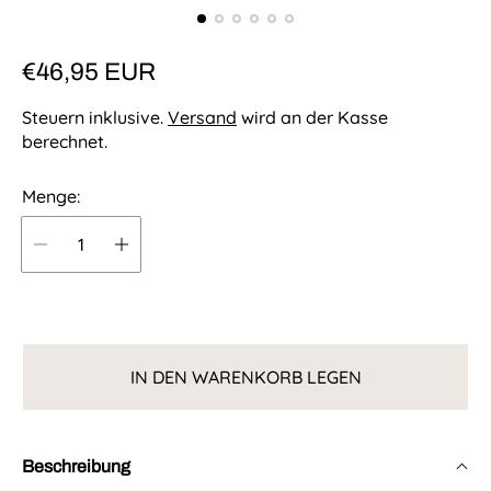
R
€46,95 EUR
e
Steuern inklusive.
Versand
wird an der Kasse
g
berechnet.
u
Menge:
l
ä
r
e
r
P
IN DEN WARENKORB LEGEN
r
e
i
Beschreibung