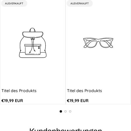
PRODUKTBEZEICHNUNG:
PRODUKTBEZEICHNUNG:
AUSVERKAUFT
AUSVERKAUFT
Titel des Produkts
Titel des Produkts
Regulärer
Regulärer
€19,99 EUR
€19,99 EUR
Preis
Preis